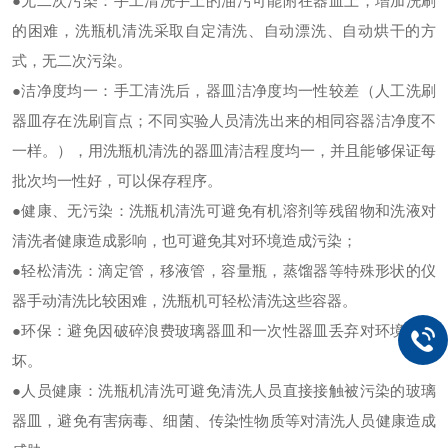
●
无二次污染：手工清洗手上的油污可能附在器皿上，增加洗刷
的困难，洗瓶机清洗采取自定清洗、自动漂洗、自动烘干的方
式，无二次污染。
●
洁净度均一：手工清洗后，器皿洁净度均一性较差（人工洗刷
器皿存在洗刷盲点；不同实验人员清洗出来的相同容器洁净度不
一样。），用洗瓶机清洗的器皿清洁程度均一，并且能够保证每
批次均一性好，可以保存程序。
●
健康、无污染：洗瓶机清洗可避免有机溶剂等残留物和洗液对
清洗者健康造成影响，也可避免其对环境造成污染；
●
轻松清洗：滴定管，移液管，容量瓶，蒸馏器等特殊形状的仪
器手动清洗比较困难，洗瓶机可轻松清洗这些容器。
●
环保：避免因破碎浪费玻璃器皿和一次性器皿丢弃对环境的破
坏。
●
人员健康：洗瓶机清洗可避免清洗人员直接接触被污染的玻璃
器皿，避免有害病毒、细菌、传染性物质等对清洗人员健康造成