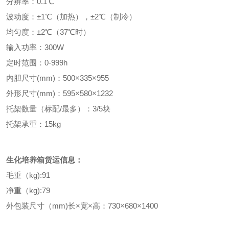
分辨率：0.1℃
波动度：±1℃（加热），±2℃（制冷）
均匀度：±2℃（37℃时）
输入功率：300W
定时范围：0-999h
内胆尺寸(mm)：500×335×955
外形尺寸(mm)：595×580×1232
托架数量（标配/最多）：3/5块
托架承重：15kg
生化培养箱
货运信息：
毛重（kg):91
净重（kg):79
外包装尺寸（mm)长×宽×高：730×680×1400