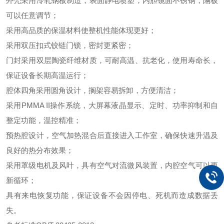
外壳采用冷轧钢板制造，表面静电喷塑，内胆镜面不锈钢，隔板
可以任意调节；
采用高品质的保温材料使整机性能体现更好；
采用双压扣式铰链门锁，密封更紧密；
门封采用双层陶瓷纤维材质，可耐高温、抗老化，使用寿命长，
保证设备长期高温运行；
腔体四角采用圆角设计，搁架容易拆卸，方便清洁；
采用PMMA II操作系统，大屏幕液晶显示、定时、功率抑制和自
整定功能，温控精准；
预热腔设计，空气加热混合后直接进入工作室，确保快速升温及
良好的热分布效果；
采用罩级电机及风叶，具有空气对流微风装置，内腔空气可以更
新循环；
具有来电恢复功能，保证设备不会因停电、死机而造成数据丢
失。