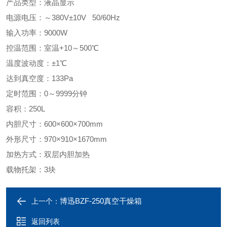
产品类型：液晶显示
电源电压：～380V±10V 50/60Hz
输入功率：9000W
控温范围：室温+10～500℃
温度波动度：±1℃
达到真空度：133Pa
定时范围：0～9999分钟
容积：250L
内胆尺寸：600×600×700mm
外形尺寸：970×910×1670mm
加热方式：双层内胆加热
载物托架：3块
博迅BZF-250真空干燥箱
上一个：
返回列表