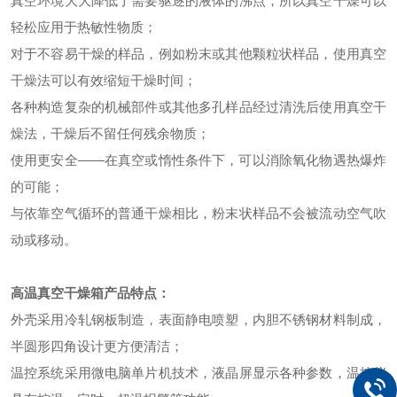
真空环境大大降低了需要驱逐的液体的沸点，所以真空干燥可以
轻松应用于热敏性物质；
对于不容易干燥的样品，例如粉末或其他颗粒状样品，使用真空
干燥法可以有效缩短干燥时间；
各种构造复杂的机械部件或其他多孔样品经过清洗后使用真空干
燥法，干燥后不留任何残余物质；
使用更安全——在真空或惰性条件下，
可以
消除氧化物遇热爆炸
的可能；
与依靠空气循环的普通干燥相比，粉末状样品不会被流动空气吹
动或移动。
高温真空干燥箱
产品特点：
外壳采用冷轧钢板制造，表面静电喷塑，内胆不锈钢材料制成，
半圆形四角设计更方便清洁；
温控系统采用微电脑单片机技术，液晶屏显示各种参数，温控仪